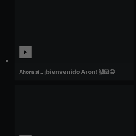
Ahora sí... ¡𝗯𝗶𝗲𝗻𝘃𝗲𝗻𝗶𝗱𝗼 𝗔𝗿𝗼𝗻! 🙌🏻😜