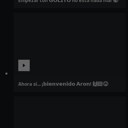
Empezar con 𝗚𝗢𝗟𝗜𝗧𝗢 no está nada mal 🥱
Ahora sí... ¡𝗯𝗶𝗲𝗻𝘃𝗲𝗻𝗶𝗱𝗼 𝗔𝗿𝗼𝗻! 🙌🏻😜