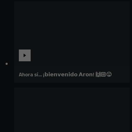
Ahora sí... ¡𝗯𝗶𝗲𝗻𝘃𝗲𝗻𝗶𝗱𝗼 𝗔𝗿𝗼𝗻! 🙌🏻😜