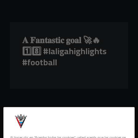
Skip to main content
𝐀 𝐅𝐚𝐧𝐭𝐚𝐬𝐭𝐢𝐜 𝐠𝐨𝐚𝐥 🚀🔥
1️⃣8️⃣ #laligahighlights
#football
Al hacer clic en “Aceptar todas las cookies”, usted acepta que las cookies se