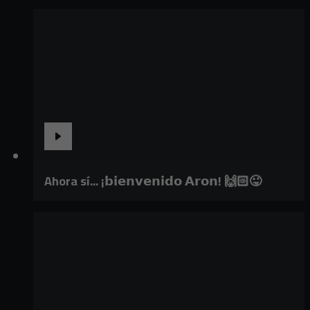
Ahora sí... ¡𝗯𝗶𝗲𝗻𝘃𝗲𝗻𝗶𝗱𝗼 𝗔𝗿𝗼𝗻! 🙌🏻😜