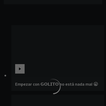
Empezar con 𝗚𝗢𝗟𝗜𝗧𝗢 no está nada mal 🥱