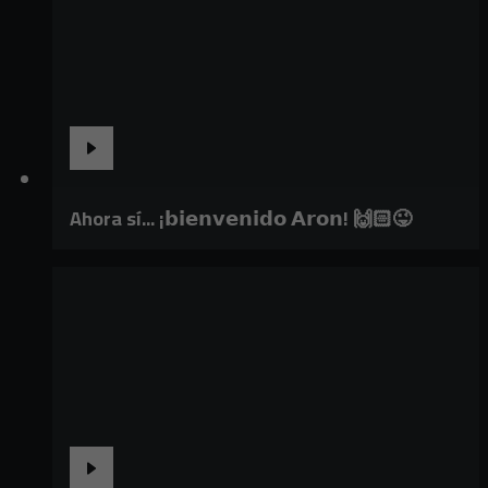
Ahora sí... ¡𝗯𝗶𝗲𝗻𝘃𝗲𝗻𝗶𝗱𝗼 𝗔𝗿𝗼𝗻! 🙌🏻😜