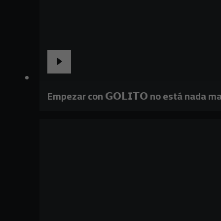
Empezar con 𝗚𝗢𝗟𝗜𝗧𝗢 no está nada ma