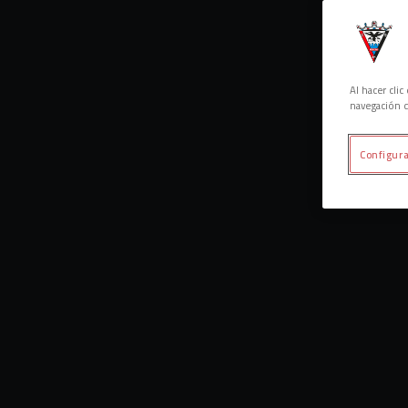
Al hacer cli
navegación d
Configura