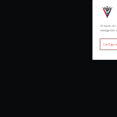
Al hacer cli
navegación d
Configura