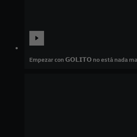
Empezar con 𝗚𝗢𝗟𝗜𝗧𝗢 no está nada ma