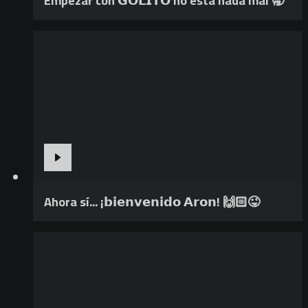
Empezar con 𝗚𝗢𝗟𝗜𝗧𝗢 no está nada mal 🥱
Ahora sí... ¡𝗯𝗶𝗲𝗻𝘃𝗲𝗻𝗶𝗱𝗼 𝗔𝗿𝗼𝗻! 🙌🏻😜