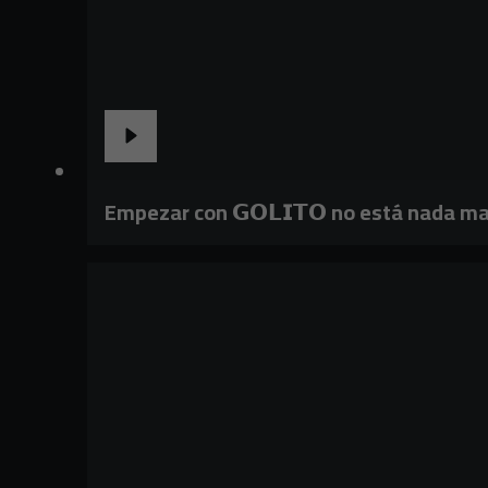
Empezar con 𝗚𝗢𝗟𝗜𝗧𝗢 no está nada ma