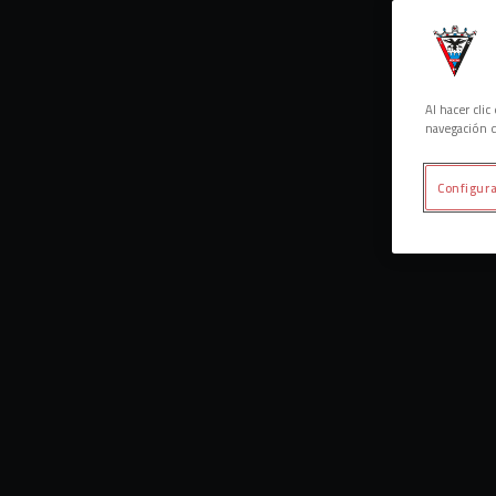
Al hacer cli
navegación d
Configura