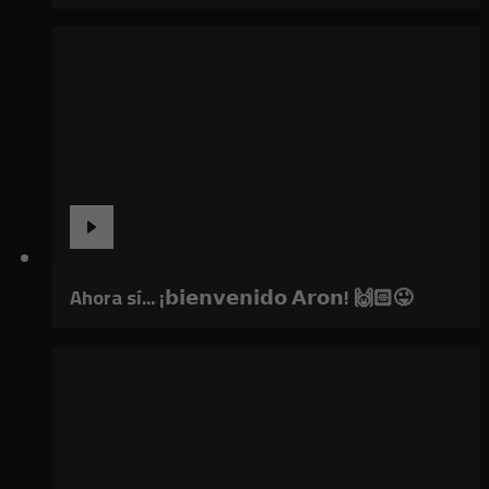
Ahora sí... ¡𝗯𝗶𝗲𝗻𝘃𝗲𝗻𝗶𝗱𝗼 𝗔𝗿𝗼𝗻! 🙌🏻😜