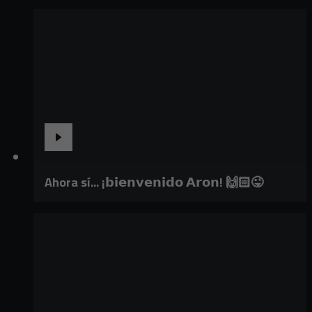
Ahora sí... ¡𝗯𝗶𝗲𝗻𝘃𝗲𝗻𝗶𝗱𝗼 𝗔𝗿𝗼𝗻! 🙌🏻😜