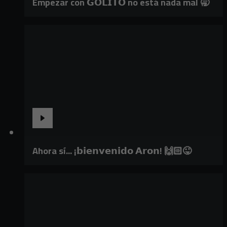
Empezar con 𝗚𝗢𝗟𝗜𝗧𝗢 no está nada mal 🥱
Ahora sí... ¡𝗯𝗶𝗲𝗻𝘃𝗲𝗻𝗶𝗱𝗼 𝗔𝗿𝗼𝗻! 🙌🏻😜