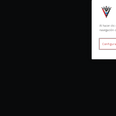
Al hacer cli
navegación d
Configura