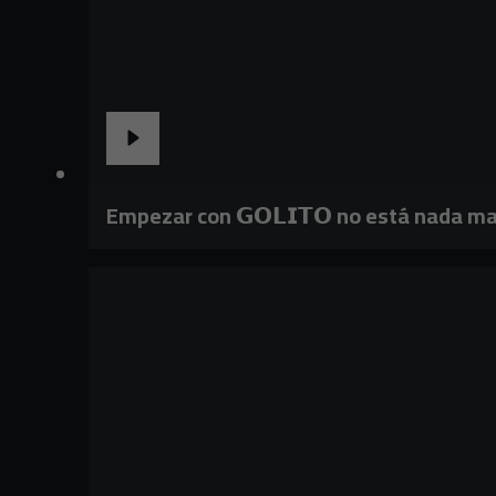
Empezar con 𝗚𝗢𝗟𝗜𝗧𝗢 no está nada ma