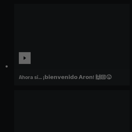
Ahora sí... ¡𝗯𝗶𝗲𝗻𝘃𝗲𝗻𝗶𝗱𝗼 𝗔𝗿𝗼𝗻! 🙌🏻😜