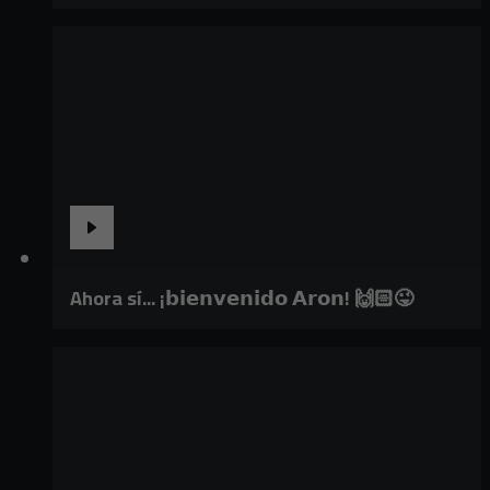
Ahora sí... ¡𝗯𝗶𝗲𝗻𝘃𝗲𝗻𝗶𝗱𝗼 𝗔𝗿𝗼𝗻! 🙌🏻😜