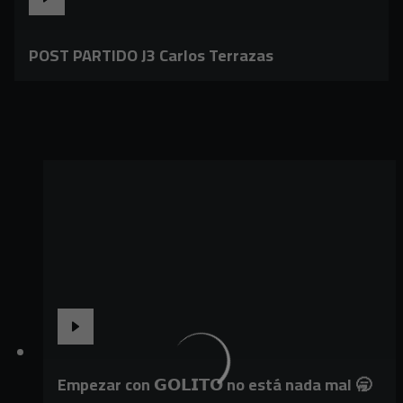
POST PARTIDO J3 Carlos Terrazas
Empezar con 𝗚𝗢𝗟𝗜𝗧𝗢 no está nada mal 🥱