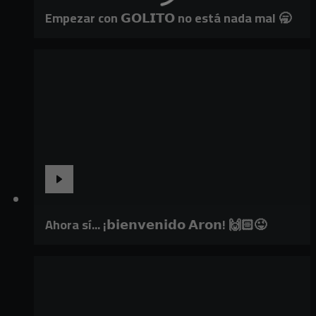
Empezar con 𝗚𝗢𝗟𝗜𝗧𝗢 no está nada mal 🥱
Ahora sí... ¡𝗯𝗶𝗲𝗻𝘃𝗲𝗻𝗶𝗱𝗼 𝗔𝗿𝗼𝗻! 🙌🏻😜