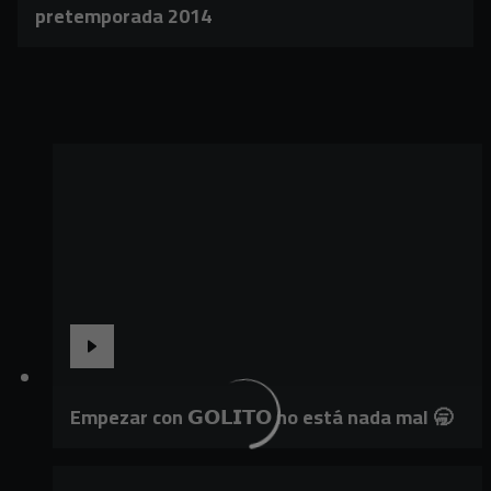
pretemporada 2014
Empezar con 𝗚𝗢𝗟𝗜𝗧𝗢 no está nada mal 🥱