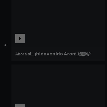
Ahora sí... ¡𝗯𝗶𝗲𝗻𝘃𝗲𝗻𝗶𝗱𝗼 𝗔𝗿𝗼𝗻! 🙌🏻😜