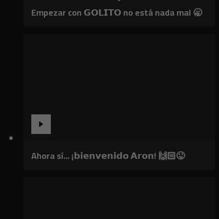
Empezar con 𝗚𝗢𝗟𝗜𝗧𝗢 no está nada mal 🥱
Ahora sí... ¡𝗯𝗶𝗲𝗻𝘃𝗲𝗻𝗶𝗱𝗼 𝗔𝗿𝗼𝗻! 🙌🏻😜