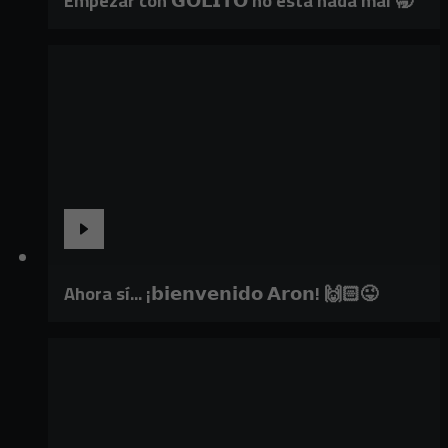
Empezar con 𝗚𝗢𝗟𝗜𝗧𝗢 no está nada mal 🥱
Ahora sí... ¡𝗯𝗶𝗲𝗻𝘃𝗲𝗻𝗶𝗱𝗼 𝗔𝗿𝗼𝗻! 🙌🏻😜