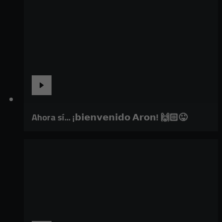
Ahora sí... ¡𝗯𝗶𝗲𝗻𝘃𝗲𝗻𝗶𝗱𝗼 𝗔𝗿𝗼𝗻! 🙌🏻😜