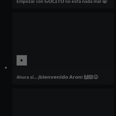
Empezar con 𝗚𝗢𝗟𝗜𝗧𝗢 no está nada mal 🥱
Ahora sí... ¡𝗯𝗶𝗲𝗻𝘃𝗲𝗻𝗶𝗱𝗼 𝗔𝗿𝗼𝗻! 🙌🏻😜