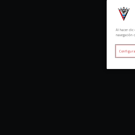
Al hacer cli
navegación d
Configura