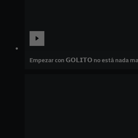
Empezar con 𝗚𝗢𝗟𝗜𝗧𝗢 no está nada ma