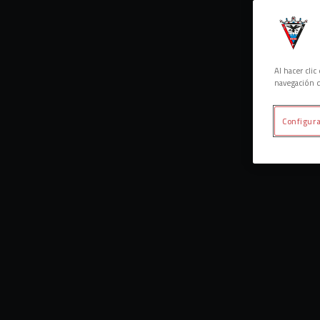
Al hacer cli
navegación d
Configura