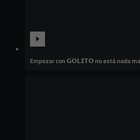
Empezar con 𝗚𝗢𝗟𝗜𝗧𝗢 no está nada ma