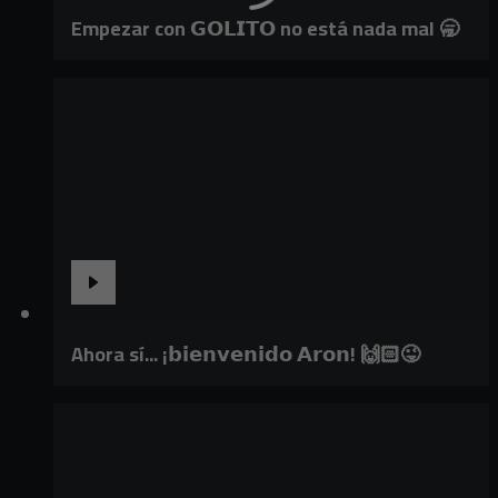
Empezar con 𝗚𝗢𝗟𝗜𝗧𝗢 no está nada mal 🥱
Ahora sí... ¡𝗯𝗶𝗲𝗻𝘃𝗲𝗻𝗶𝗱𝗼 𝗔𝗿𝗼𝗻! 🙌🏻😜