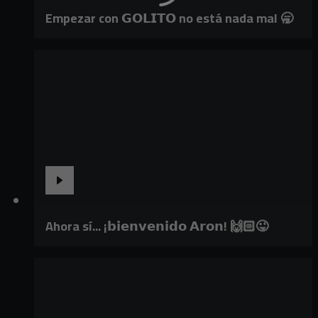
Empezar con 𝗚𝗢𝗟𝗜𝗧𝗢 no está nada mal 🥱
Ahora sí... ¡𝗯𝗶𝗲𝗻𝘃𝗲𝗻𝗶𝗱𝗼 𝗔𝗿𝗼𝗻! 🙌🏻😜