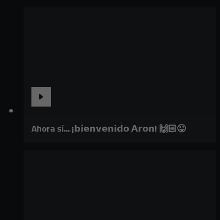
Ahora sí... ¡𝗯𝗶𝗲𝗻𝘃𝗲𝗻𝗶𝗱𝗼 𝗔𝗿𝗼𝗻! 🙌🏻😜