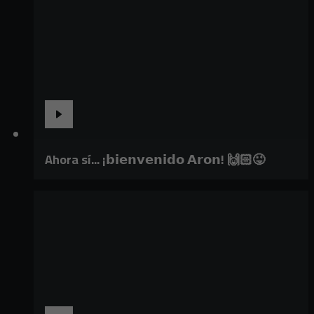
Ahora sí... ¡𝗯𝗶𝗲𝗻𝘃𝗲𝗻𝗶𝗱𝗼 𝗔𝗿𝗼𝗻! 🙌🏻😜