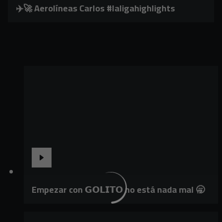
✈️🚀 Aerolíneas Carlos #laligahighlights
Empezar con 𝗚𝗢𝗟𝗜𝗧𝗢 no está nada mal 🥱