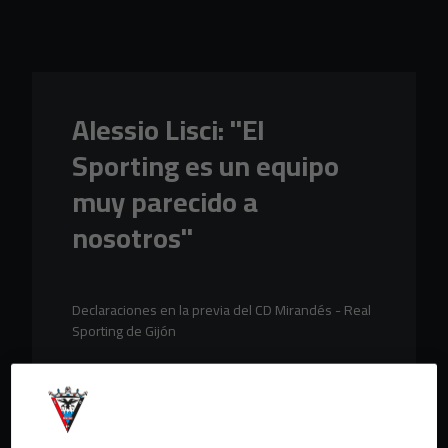
Skip to main content
Alessio Lisci: "El
Sporting es un equipo
muy parecido a
nosotros"
Declaraciones en la previa del CD Mirandés - Real
Sporting de Gijón