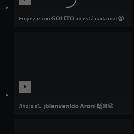
Empezar con 𝗚𝗢𝗟𝗜𝗧𝗢 no está nada mal 🥱
Ahora sí... ¡𝗯𝗶𝗲𝗻𝘃𝗲𝗻𝗶𝗱𝗼 𝗔𝗿𝗼𝗻! 🙌🏻😜