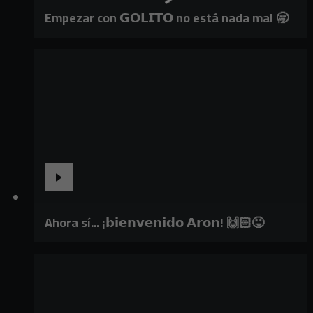
Empezar con 𝗚𝗢𝗟𝗜𝗧𝗢 no está nada mal 🥱
Ahora sí... ¡𝗯𝗶𝗲𝗻𝘃𝗲𝗻𝗶𝗱𝗼 𝗔𝗿𝗼𝗻! 🙌🏻😜