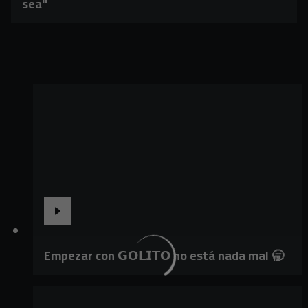
sea"
Empezar con 𝗚𝗢𝗟𝗜𝗧𝗢 no está nada mal 🥱