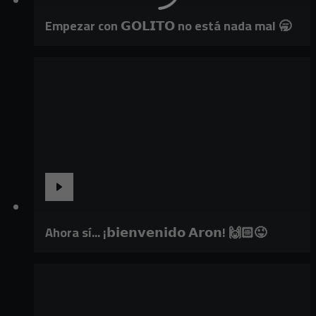
Empezar con 𝗚𝗢𝗟𝗜𝗧𝗢 no está nada mal 🥱
Ahora sí... ¡𝗯𝗶𝗲𝗻𝘃𝗲𝗻𝗶𝗱𝗼 𝗔𝗿𝗼𝗻! 🙌🏻😜