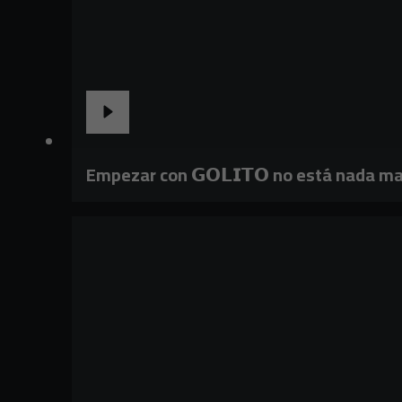
Empezar con 𝗚𝗢𝗟𝗜𝗧𝗢 no está nada ma