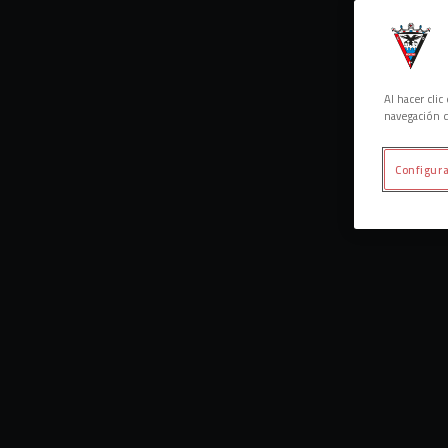
Al hacer cli
navegación d
Configura