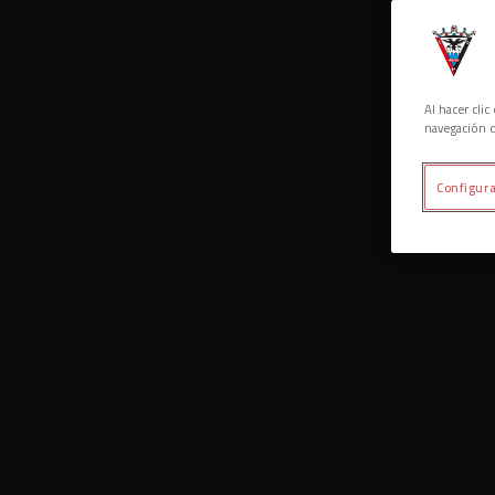
Al hacer cli
navegación d
Configura