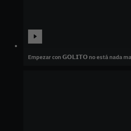
Empezar con 𝗚𝗢𝗟𝗜𝗧𝗢 no está nada ma