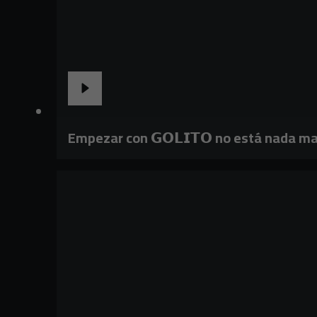
Empezar con 𝗚𝗢𝗟𝗜𝗧𝗢 no está nada ma