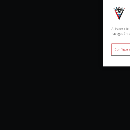
Al hacer cli
navegación d
Configura