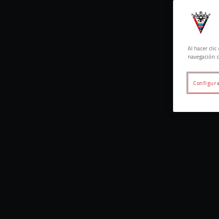
Al hacer cli
navegación d
Configura