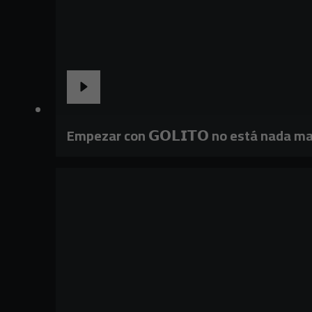
Empezar con 𝗚𝗢𝗟𝗜𝗧𝗢 no está nada ma