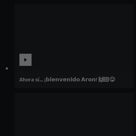
Ahora sí... ¡𝗯𝗶𝗲𝗻𝘃𝗲𝗻𝗶𝗱𝗼 𝗔𝗿𝗼𝗻! 🙌🏻😜