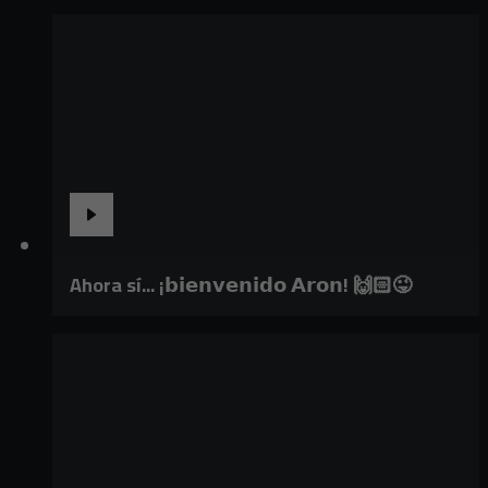
Ahora sí... ¡𝗯𝗶𝗲𝗻𝘃𝗲𝗻𝗶𝗱𝗼 𝗔𝗿𝗼𝗻! 🙌🏻😜