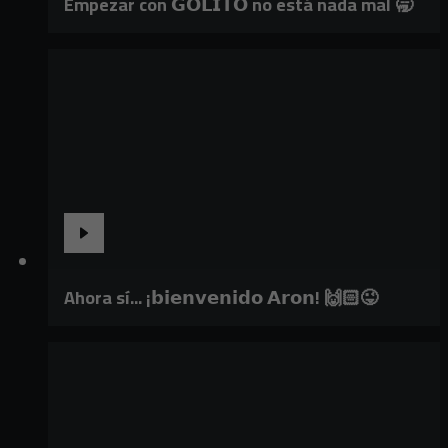
Empezar con 𝗚𝗢𝗟𝗜𝗧𝗢 no está nada mal 🥱
Ahora sí... ¡𝗯𝗶𝗲𝗻𝘃𝗲𝗻𝗶𝗱𝗼 𝗔𝗿𝗼𝗻! 🙌🏻😜