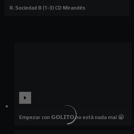
R. Sociedad B (1-3) CD Mirandés
Empezar con 𝗚𝗢𝗟𝗜𝗧𝗢 no está nada mal 🥱