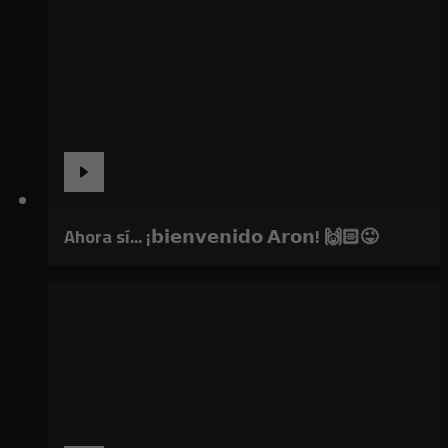
Ahora sí... ¡𝗯𝗶𝗲𝗻𝘃𝗲𝗻𝗶𝗱𝗼 𝗔𝗿𝗼𝗻! 🙌🏻😜