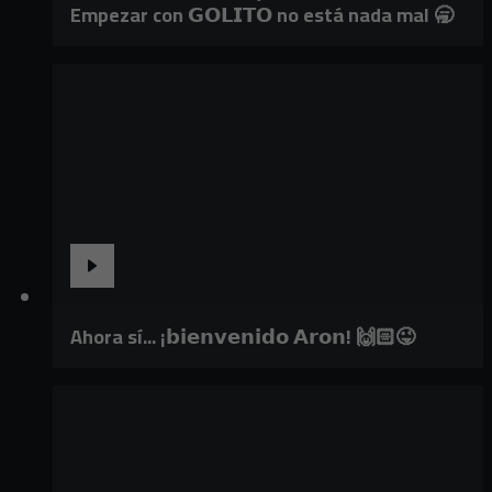
Empezar con 𝗚𝗢𝗟𝗜𝗧𝗢 no está nada mal 🥱
Ahora sí... ¡𝗯𝗶𝗲𝗻𝘃𝗲𝗻𝗶𝗱𝗼 𝗔𝗿𝗼𝗻! 🙌🏻😜