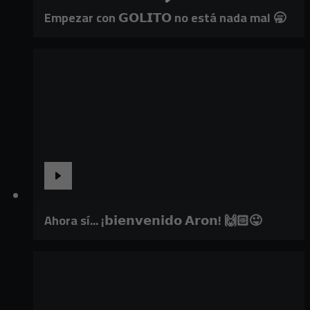
Empezar con 𝗚𝗢𝗟𝗜𝗧𝗢 no está nada mal 🥱
Ahora sí... ¡𝗯𝗶𝗲𝗻𝘃𝗲𝗻𝗶𝗱𝗼 𝗔𝗿𝗼𝗻! 🙌🏻😜