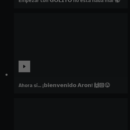
Empezar con 𝗚𝗢𝗟𝗜𝗧𝗢 no está nada mal 🥱
Ahora sí... ¡𝗯𝗶𝗲𝗻𝘃𝗲𝗻𝗶𝗱𝗼 𝗔𝗿𝗼𝗻! 🙌🏻😜