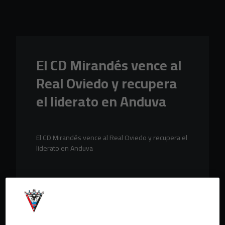
Skip to main content
El CD Mirandés vence al
Real Oviedo y recupera
el liderato en Anduva
El CD Mirandés vence al Real Oviedo y recupera el
liderato en Anduva