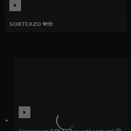
𝗦𝗢𝗥𝗧𝗘𝗔𝗭𝗢 ❤️🧤