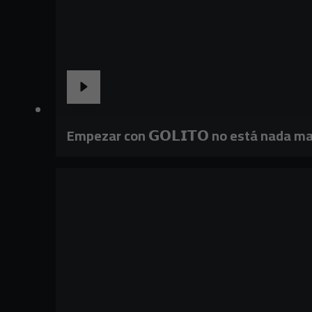
Empezar con 𝗚𝗢𝗟𝗜𝗧𝗢 no está nada ma