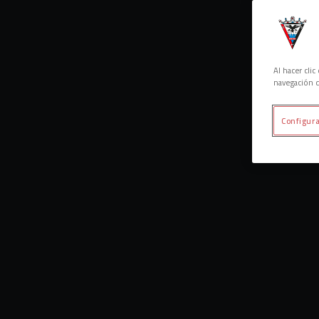
Al hacer cli
navegación d
Configura