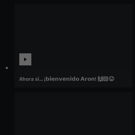
Ahora sí... ¡𝗯𝗶𝗲𝗻𝘃𝗲𝗻𝗶𝗱𝗼 𝗔𝗿𝗼𝗻! 🙌🏻😜