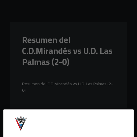
Skip to main content
Resumen del
C.D.Mirandés vs U.D. Las
Palmas (2-0)
Resumen del C.D.Mirandés vs U.D. Las Palmas (2-
0)