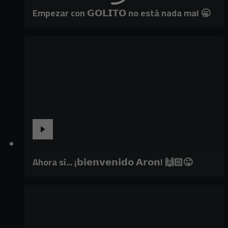
Empezar con 𝗚𝗢𝗟𝗜𝗧𝗢 no está nada mal 🥱
Ahora sí... ¡𝗯𝗶𝗲𝗻𝘃𝗲𝗻𝗶𝗱𝗼 𝗔𝗿𝗼𝗻! 🙌🏻😜