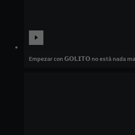
Empezar con 𝗚𝗢𝗟𝗜𝗧𝗢 no está nada ma