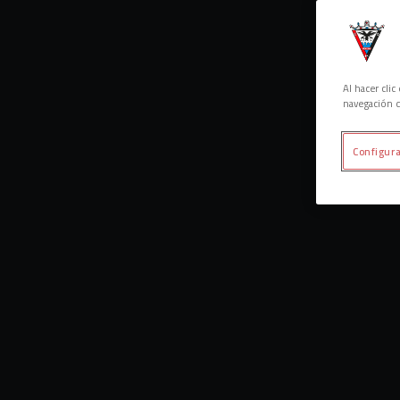
Al hacer cli
navegación d
Configura