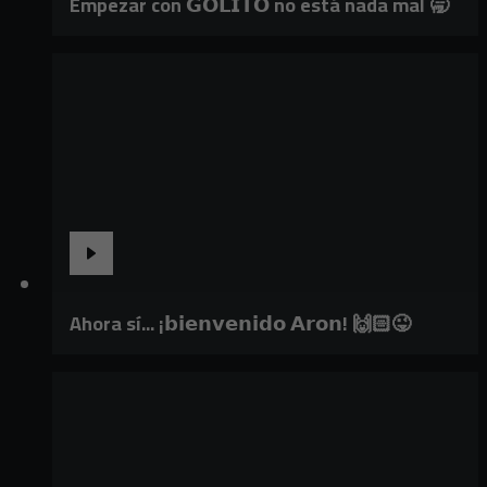
Empezar con 𝗚𝗢𝗟𝗜𝗧𝗢 no está nada mal 🥱
Ahora sí... ¡𝗯𝗶𝗲𝗻𝘃𝗲𝗻𝗶𝗱𝗼 𝗔𝗿𝗼𝗻! 🙌🏻😜