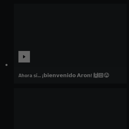
Ahora sí... ¡𝗯𝗶𝗲𝗻𝘃𝗲𝗻𝗶𝗱𝗼 𝗔𝗿𝗼𝗻! 🙌🏻😜