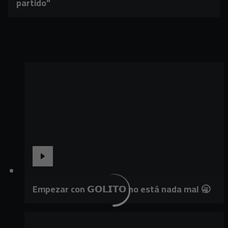
partido"
Empezar con 𝗚𝗢𝗟𝗜𝗧𝗢 no está nada mal 🥱