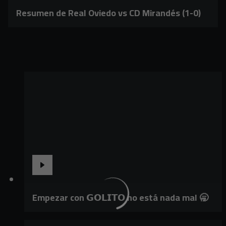
Resumen de Real Oviedo vs CD Mirandés (1-0)
Empezar con 𝗚𝗢𝗟𝗜𝗧𝗢 no está nada mal 🥱