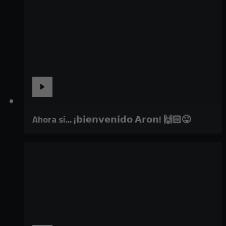
Ahora sí... ¡𝗯𝗶𝗲𝗻𝘃𝗲𝗻𝗶𝗱𝗼 𝗔𝗿𝗼𝗻! 🙌🏻😜